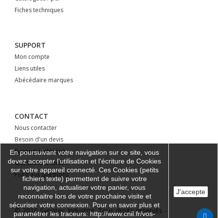
Fiches techniques
SUPPORT
Mon compte
Liens utiles
Abécédaire marques
CONTACT
Nous contacter
Besoin d'un devis
Support technique
En poursuivant votre navigation sur ce site, vous
devez accepter l’utilisation et l'écriture de Cookies
Questions diverses
sur votre appareil connecté. Ces Cookies (petits
Foire aux questions
fichiers texte) permettent de suivre votre
navigation, actualiser votre panier, vous
J'accepte
reconnaitre lors de votre prochaine visite et
sécuriser votre connexion. Pour en savoir plus et
© 2016 Synotec Industrie. Tous droits réservés -
paramétrer les traceurs: http://www.cnil.fr/vos-