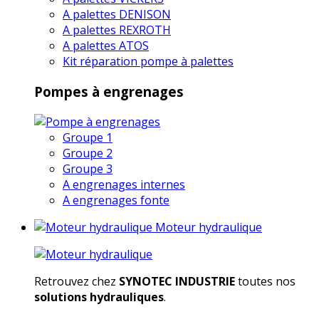
A palettes DENISON
A palettes REXROTH
A palettes ATOS
Kit réparation pompe à palettes
Pompes à engrenages
Groupe 1
Groupe 2
Groupe 3
A engrenages internes
A engrenages fonte
Moteur hydraulique
Retrouvez chez
SYNOTEC INDUSTRIE
toutes nos
solutions hydrauliques
.