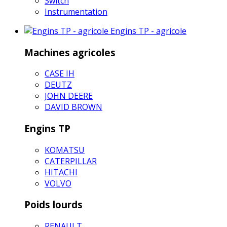
Switch
Instrumentation
Engins TP - agricole
Machines agricoles
CASE IH
DEUTZ
JOHN DEERE
DAVID BROWN
Engins TP
KOMATSU
CATERPILLAR
HITACHI
VOLVO
Poids lourds
RENAULT