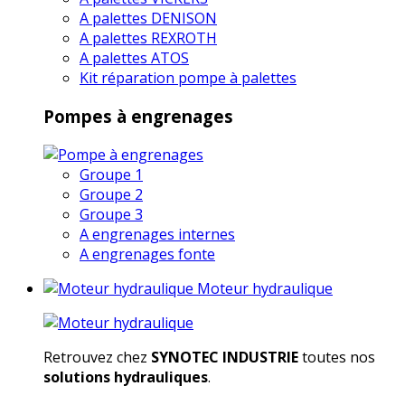
A palettes DENISON
A palettes REXROTH
A palettes ATOS
Kit réparation pompe à palettes
Pompes à engrenages
Groupe 1
Groupe 2
Groupe 3
A engrenages internes
A engrenages fonte
Moteur hydraulique
Retrouvez chez
SYNOTEC INDUSTRIE
toutes nos
solutions hydrauliques
.