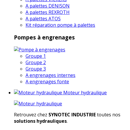
A palettes DENISON
A palettes REXROTH
A palettes ATOS
Kit réparation pompe à palettes
Pompes à engrenages
Groupe 1
Groupe 2
Groupe 3
A engrenages internes
A engrenages fonte
Moteur hydraulique
Retrouvez chez
SYNOTEC INDUSTRIE
toutes nos
solutions hydrauliques
.