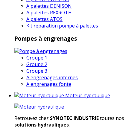
A palettes DENISON
A palettes REXROTH
A palettes ATOS
Kit réparation pompe à palettes
Pompes à engrenages
Groupe 1
Groupe 2
Groupe 3
A engrenages internes
A engrenages fonte
Moteur hydraulique
Retrouvez chez
SYNOTEC INDUSTRIE
toutes nos
solutions hydrauliques
.