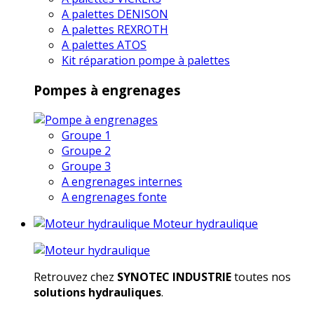
A palettes DENISON
A palettes REXROTH
A palettes ATOS
Kit réparation pompe à palettes
Pompes à engrenages
Groupe 1
Groupe 2
Groupe 3
A engrenages internes
A engrenages fonte
Moteur hydraulique
Retrouvez chez
SYNOTEC INDUSTRIE
toutes nos
solutions hydrauliques
.