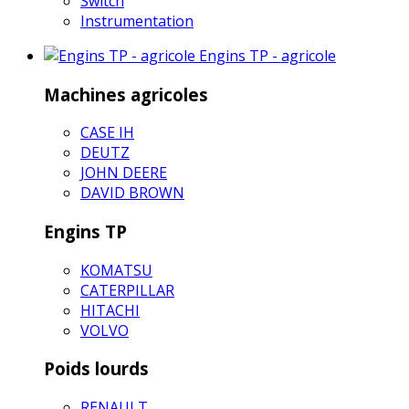
Switch
Instrumentation
Engins TP - agricole
Machines agricoles
CASE IH
DEUTZ
JOHN DEERE
DAVID BROWN
Engins TP
KOMATSU
CATERPILLAR
HITACHI
VOLVO
Poids lourds
RENAULT