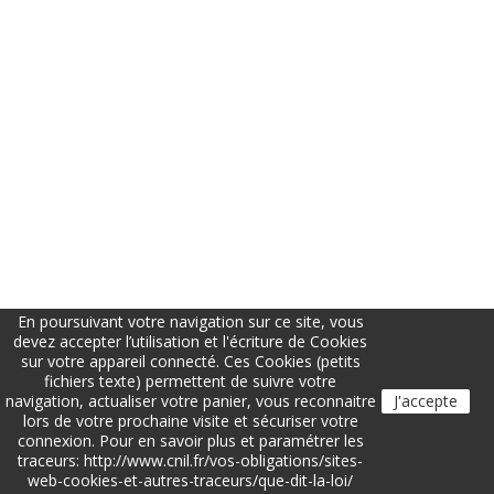
En poursuivant votre navigation sur ce site, vous
devez accepter l’utilisation et l'écriture de Cookies
sur votre appareil connecté. Ces Cookies (petits
fichiers texte) permettent de suivre votre
navigation, actualiser votre panier, vous reconnaitre
J'accepte
lors de votre prochaine visite et sécuriser votre
connexion. Pour en savoir plus et paramétrer les
traceurs: http://www.cnil.fr/vos-obligations/sites-
web-cookies-et-autres-traceurs/que-dit-la-loi/