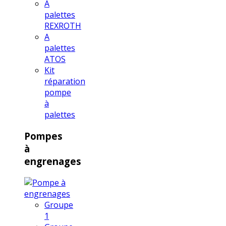
A
palettes
REXROTH
A
palettes
ATOS
Kit
réparation
pompe
à
palettes
Pompes
à
engrenages
Groupe
1