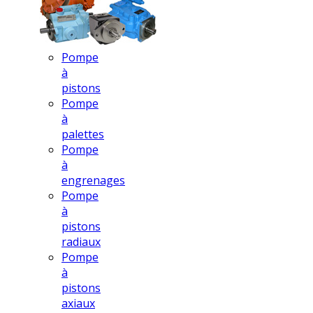
Pompe
à
pistons
Pompe
à
palettes
Pompe
à
engrenages
Pompe
à
pistons
radiaux
Pompe
à
pistons
axiaux