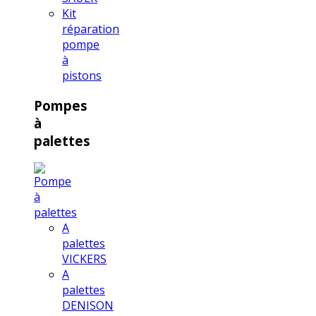
Kit
réparation
pompe
à
pistons
Pompes
à
palettes
A
palettes
VICKERS
A
palettes
DENISON