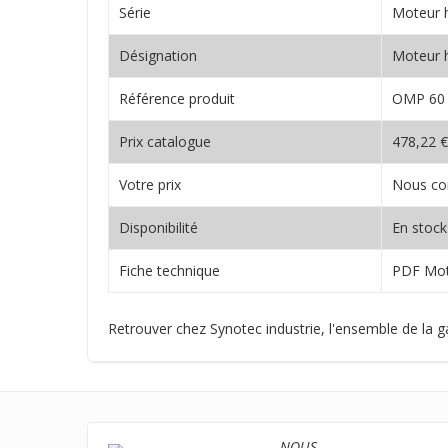
Série
Moteur h
Désignation
Moteur 
Référence produit
OMP 60 
Prix catalogue
478,22 €
Votre prix
Nous co
Disponibilité
En stock
Fiche technique
PDF Mot
Retrouver chez Synotec industrie, l'ensemble d
NOUS