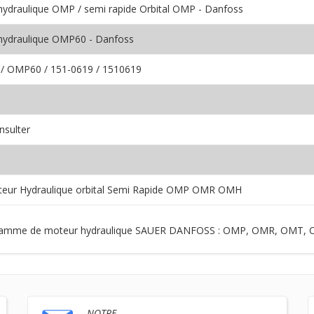
ydraulique OMP / semi rapide Orbital OMP - Danfoss
hydraulique OMP60 - Danfoss
/ OMP60 / 151-0619 / 1510619
nsulter
eur Hydraulique orbital Semi Rapide OMP OMR OMH
e la gamme de moteur hydraulique SAUER DANFOSS : OMP, OMR, O
NOTRE