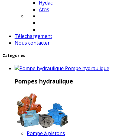
Hydac
Atos
Télechargement
Nous contacter
Categories
Pompe hydraulique
Pompes hydraulique
Pompe à pistons