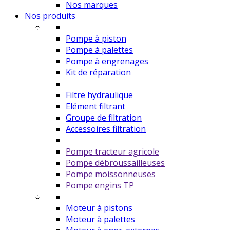
Nos marques
Nos produits
Pompe à piston
Pompe à palettes
Pompe à engrenages
Kit de réparation
Filtre hydraulique
Elément filtrant
Groupe de filtration
Accessoires filtration
Pompe tracteur agricole
Pompe débroussailleuses
Pompe moissonneuses
Pompe engins TP
Moteur à pistons
Moteur à palettes