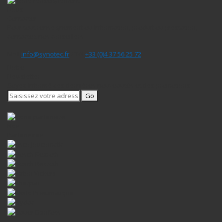
Nous
Contacter
Pour tout renseignement ou information, produit ou prestation,
contactez nos conseillers
Mail
info@synotec.fr
/ Tél
+33 (0)4 37 56 25 72
Notre
Newsletter
Soyez informé des dernières nouveautés et des promotions
Go
Nos
Partenaires