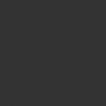
MARQUES
Bosch Rexroth
Eaton Vickers
Sauer Danfoss
Parker Denison
Hydro Leduc
Casappa
Atos
Hydac
TELECHARGEMENT
Catalogues / pdf
Fiches techniques
SUPPORT
Mon compte
Liens utiles
Abécédaire marques
CONTACT
Nous contacter
Besoin d'un devis
Support technique
Questions diverses
Foire aux questions
© 2016 Synotec Industrie. Tous droits réservés -