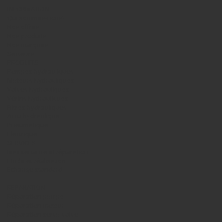
INFORMATION
Qui sommes-nous?
Nos offres
Nos produits
Nos marques
Secteurs
PRODUITS
Pompes hydrauliques
Moteurs hydrauliques
Valves hydrauliques
Vérins hydrauliques
Filtres hydrauliques
Accu hydraulique
Pneumatique
Electrique
SERVICES
Maintenance et réparation
Etude et réalisation
Echange standard
REPARATION
Réparation pompe
Réparation moteur
Réparation servo-valve