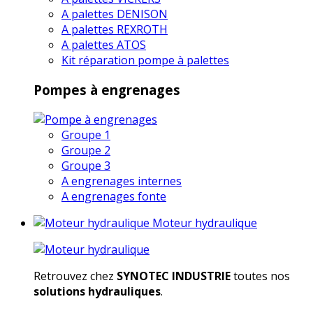
A palettes DENISON
A palettes REXROTH
A palettes ATOS
Kit réparation pompe à palettes
Pompes à engrenages
Groupe 1
Groupe 2
Groupe 3
A engrenages internes
A engrenages fonte
Moteur hydraulique
Retrouvez chez
SYNOTEC INDUSTRIE
toutes nos
solutions hydrauliques
.