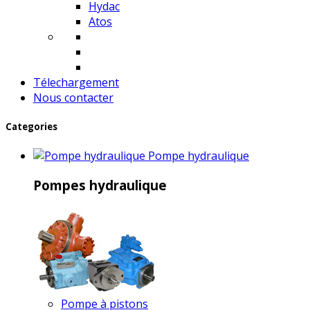
Hydac
Atos
Télechargement
Nous contacter
Categories
Pompe hydraulique
Pompes hydraulique
Pompe à pistons