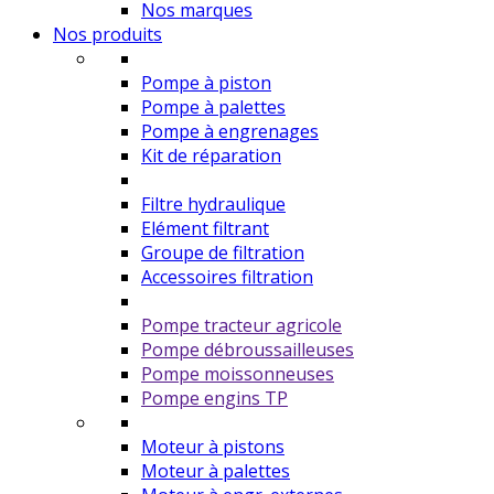
Nos marques
Nos produits
Pompe à piston
Pompe à palettes
Pompe à engrenages
Kit de réparation
Filtre hydraulique
Elément filtrant
Groupe de filtration
Accessoires filtration
Pompe tracteur agricole
Pompe débroussailleuses
Pompe moissonneuses
Pompe engins TP
Moteur à pistons
Moteur à palettes