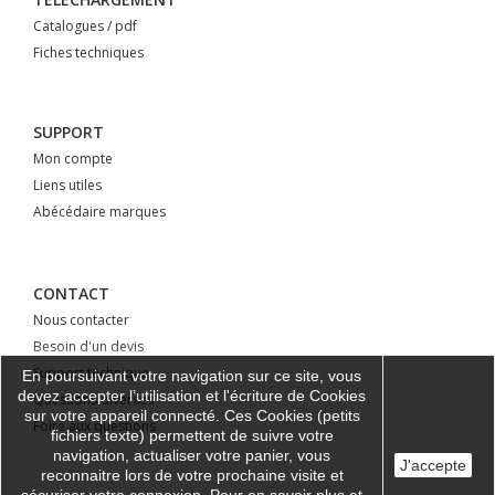
Catalogues / pdf
Fiches techniques
SUPPORT
Mon compte
Liens utiles
Abécédaire marques
CONTACT
Nous contacter
Besoin d'un devis
Support technique
En poursuivant votre navigation sur ce site, vous
devez accepter l’utilisation et l'écriture de Cookies
Questions diverses
sur votre appareil connecté. Ces Cookies (petits
Foire aux questions
fichiers texte) permettent de suivre votre
navigation, actualiser votre panier, vous
J'accepte
reconnaitre lors de votre prochaine visite et