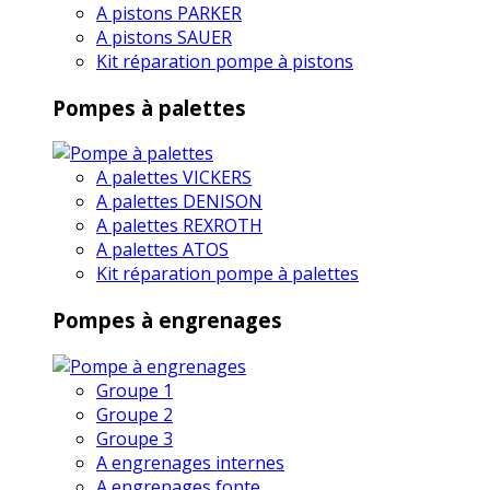
A pistons PARKER
A pistons SAUER
Kit réparation pompe à pistons
Pompes à palettes
A palettes VICKERS
A palettes DENISON
A palettes REXROTH
A palettes ATOS
Kit réparation pompe à palettes
Pompes à engrenages
Groupe 1
Groupe 2
Groupe 3
A engrenages internes
A engrenages fonte