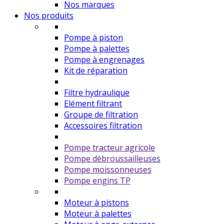
Nos marques
Nos produits
Pompe à piston
Pompe à palettes
Pompe à engrenages
Kit de réparation
Filtre hydraulique
Elément filtrant
Groupe de filtration
Accessoires filtration
Pompe tracteur agricole
Pompe débroussailleuses
Pompe moissonneuses
Pompe engins TP
Moteur à pistons
Moteur à palettes