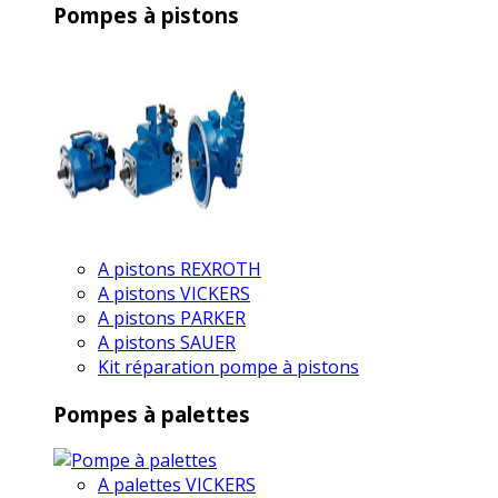
Pompes à pistons
A pistons REXROTH
A pistons VICKERS
A pistons PARKER
A pistons SAUER
Kit réparation pompe à pistons
Pompes à palettes
A palettes VICKERS