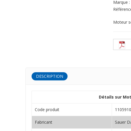
Marque :
Référenc
Moteur s
DESCRIPTION
Détails sur Mo
Code produit
110591
Fabricant
Sauer D