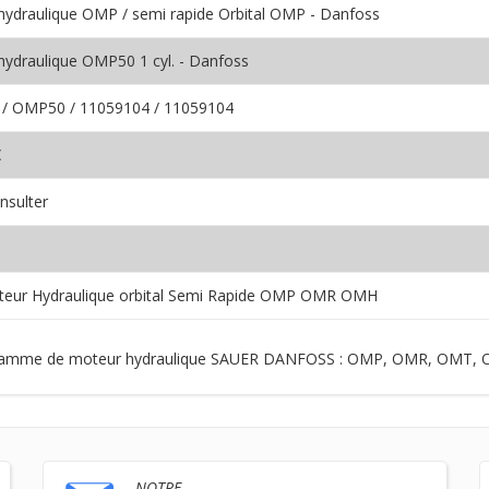
hydraulique OMP / semi rapide Orbital OMP - Danfoss
hydraulique OMP50 1 cyl. - Danfoss
/ OMP50 / 11059104 / 11059104
€
nsulter
eur Hydraulique orbital Semi Rapide OMP OMR OMH
e la gamme de moteur hydraulique SAUER DANFOSS : OMP, OMR, O
NOTRE