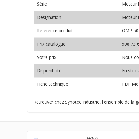
Série
Moteur 
Désignation
Moteur 
Référence produit
OMP 50 
Prix catalogue
508,73 
Votre prix
Nous co
Disponibilité
En stock
Fiche technique
PDF Mot
Retrouver chez Synotec industrie, l'ensemble d
NOUS